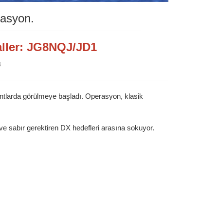
tasyon.
aller: JG8NQJ/JD1
3
antlarda görülmeye başladı. Operasyon, klasik
 ve sabır gerektiren DX hedefleri arasına sokuyor.