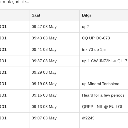
mak şartı ile...
Saat
Bilgi
JD1
09:47 03 May
up2
JD1
09:43 03 May
CQ UP OC-073
JD1
09:41 03 May
tnx 73 up 1,5
JD1
09:37 03 May
up 1 CW JN72bi -> QL17
JD1
09:29 03 May
JD1
09:19 03 May
up Minami Torishima
JD1
09:16 03 May
Heard for a few periods
JD1
09:13 03 May
QRPP - NIL @ EU LOL
JD1
09:07 03 May
df2249