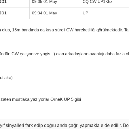
JD1
09:35 01 May
CQ CW UP1Khz
JD1
09:34 01 May
UP
olup, 15m bandında da kısa süreli CW hareketliliği görülmektedir. Tabi
ür..CW çalışan ve yagisi ;) olan arkadaşların avantajı daha fazla o
utlaka)
rda zaten mustlaka yazıyorlar ÖrneK UP 5 gibi
f sinyalleri fark edip doğru anda çağrı yapmakla elde edilir. Bo