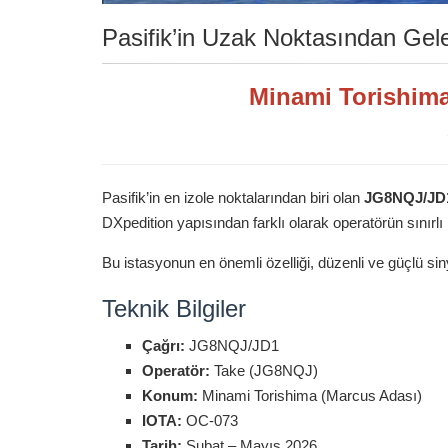
Pasifik’in Uzak Noktasından Gel
Minami Torishima
Pasifik’in en izole noktalarından biri olan
JG8NQJ/JD
DXpedition yapısından farklı olarak operatörün sınırl
Bu istasyonun en önemli özelliği, düzenli ve güçlü sin
Teknik Bilgiler
Çağrı:
JG8NQJ/JD1
Operatör:
Take (JG8NQJ)
Konum:
Minami Torishima (Marcus Adası)
IOTA:
OC-073
Tarih:
Şubat – Mayıs 2026