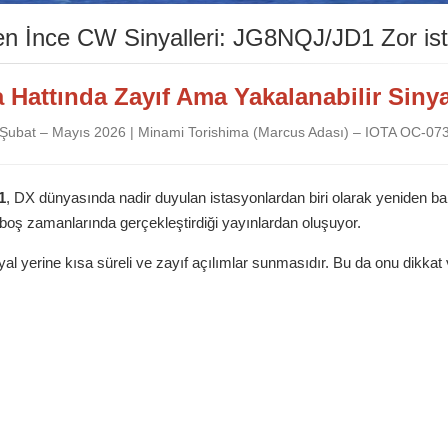
en İnce CW Sinyalleri: JG8NQJ/JD1 Zor is
 Hattında Zayıf Ama Yakalanabilir Siny
Şubat – Mayıs 2026 | Minami Torishima (Marcus Adası) – IOTA OC-07
1
, DX dünyasında nadir duyulan istasyonlardan biri olarak yeniden b
ı boş zamanlarında gerçekleştirdiği yayınlardan oluşuyor.
yal yerine kısa süreli ve zayıf açılımlar sunmasıdır. Bu da onu dikkat