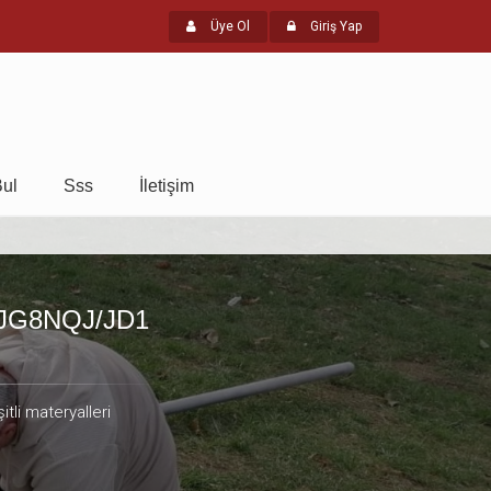
Üye Ol
Giriş Yap
Bul
Sss
İletişim
i: JG8NQJ/JD1
itli materyalleri