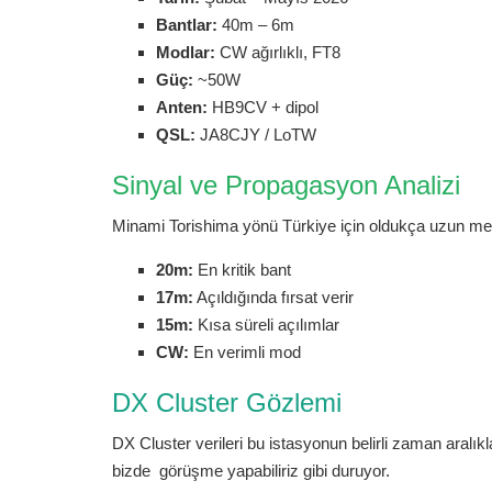
Bantlar:
40m – 6m
Modlar:
CW ağırlıklı, FT8
Güç:
~50W
Anten:
HB9CV + dipol
QSL:
JA8CJY / LoTW
Sinyal ve Propagasyon Analizi
Minami Torishima yönü Türkiye için oldukça uzun mesafe
20m:
En kritik bant
17m:
Açıldığında fırsat verir
15m:
Kısa süreli açılımlar
CW:
En verimli mod
DX Cluster Gözlemi
DX Cluster verileri bu istasyonun belirli zaman aralı
bizde görüşme yapabiliriz gibi duruyor.