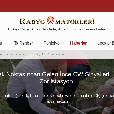
Türkiye Radyo Amatörleri Röle, Aprs, Echolink Frekans Listesi
ar
Ta Rehber
Portfolyo
Haberler
Locator 
en İnce CW Sinyalleri: JG8NQJ/JD1 Zor istasyon.
zak Noktasından Gelen İnce CW Sinyaller
Zor istasyon.
amatörlüğü ile ilgili makaleler, videolar ve dökümanlar (PDF) gibi çeş
kapsamaktadır.