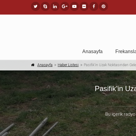
Anasayfa
Frekansl
Anasayfa
Haber Listesi
Pasifik’in Uzak Noktasından Gel
Pasifik’in U
Bu içerik radyo 