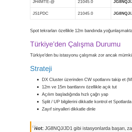
JH4MTE-@
21045.0
JG8NQJ/
JS1PDC
21045.0
JG8NQJ/
Spot tekrarları özellikle 12m bandında yoğunlaşmakta 
Türkiye’den Çalışma Durumu
Türkiye’den bu istasyonu çalışmak zor ancak mümkünd
Strateji
DX Cluster üzerinden CW spotlarını takip et (M
12m ve 15m bantlarını özellikle açık tut
Açılım başladığında hızlı çağrı yap
Split / UP bilgilerini dikkatle kontrol et Spotla
Zayıf sinyalleri dikkatle dinle
Not:
JG8NQJ/JD1 gibi istasyonlarda başarı, zayı