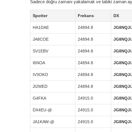
Sadece doğru zamanı yakalamak ve tabiki zaman ayır
Spotter
Frekans
DX
HA1DAE
24894.8
JG8NQJ/
JA8COE
24894.8
JG8NQJ/
SV1EBV
24894.8
JG8NQJ/
I6NOA
24894.8
JG8NQJ/
IV3OKO
24894.8
JG8NQJ/
JI2MED
24894.8
JG8NQJ/
G4FKA
24915.0
JG8NQJ/
DX4EU-@
24915.0
JG8NQJ/
JA1KAW-@
24915.0
JG8NQJ/